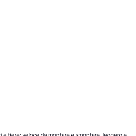
ti e fiere: veloce da montare e smontare, leggero e