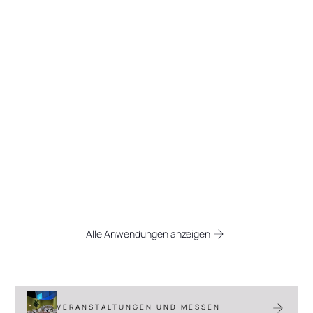
Raumlösungen für jede
Branche
Entdecken Sie die vielfältigen
Einsatzmöglichkeiten von Flexpanel. Von
(temporären) zusätzlichen Büroflächen
bis hin zu funktionalen Akustiklösungen
in Gastronomie und Industrie.
Alle Anwendungen anzeigen
VERANSTALTUNGEN UND MESSEN