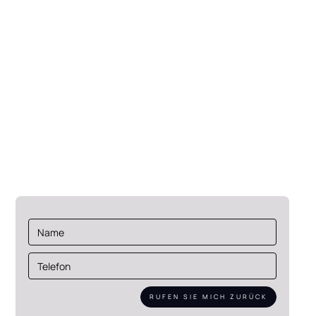
+31 (0)85 022 06 62
info@flexpanel.com
Eekboerstraat 62
7575 AZ Oldenzaal
Niederlande