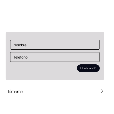
Eekboerstraat 62
7575 AZ Oldenzaal
Países Bajos
Llámame