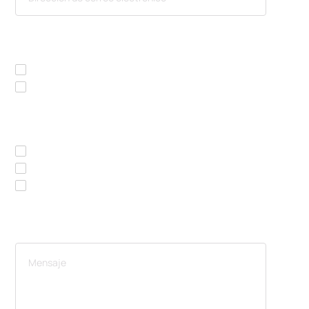
ESTOY INTERESADO EN
Alquiler / leasing
Comprar
ME GUSTARÍA TENER UN
Lista de precios
Folleto
Asistir a una presentación en directo
SU MENSAJE