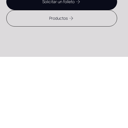
Solicitar un folleto
Productos
CONTACTO CON PANEL FLEXIBLE
Descubra lo que
Flexpanel® puede