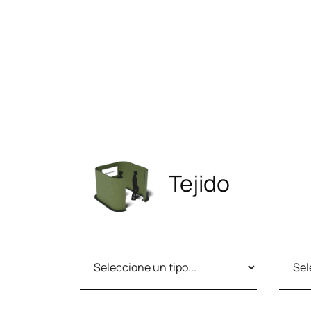
Configure su espacio acú
Tejido